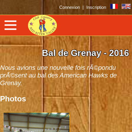
Connexion
|
Inscription
Bal de Grenay - 2016
Nous avions une nouvelle fois rÃ©pondu
prÃ©sent au bal des American Hawks de
Grenay.
Photos